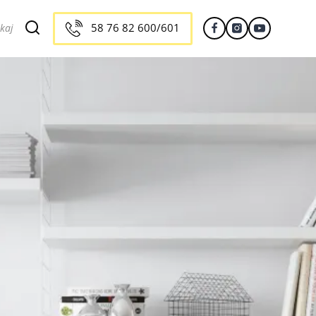
58 76 82 600/601
kaj