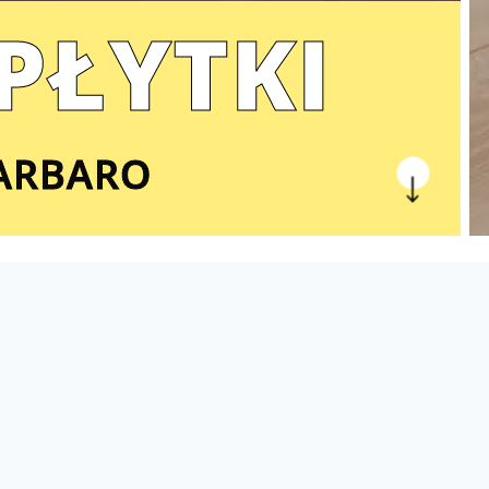
PŁYTKI
ARBARO