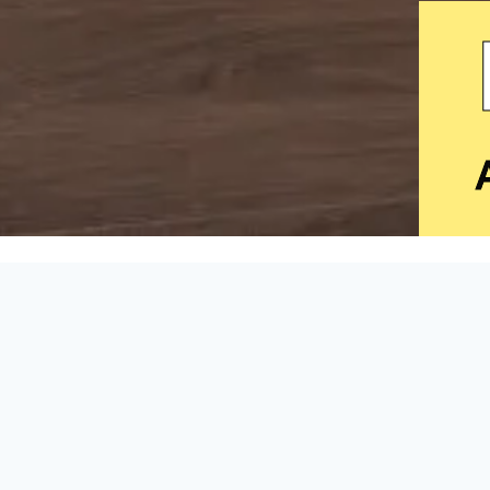
Do uzupełnienia
Wymiary
Kolory