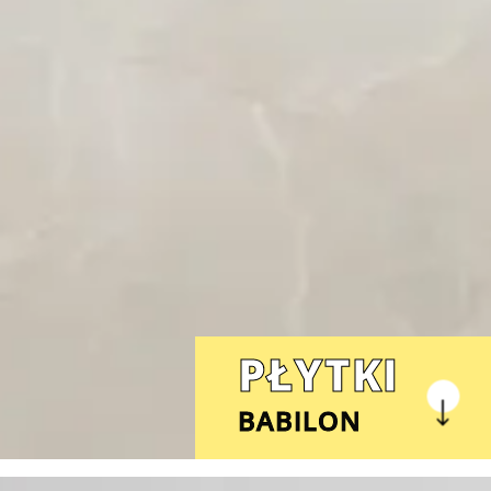
PŁYTKI
BABILON