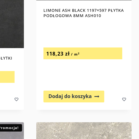
LIMONE ASH BLACK 1197×597 PŁYTKA
PODŁOGOWA 8MM ASH010
118,23
zł
2
/ m
PŁYTKI
Dodaj do koszyka
Promocja!