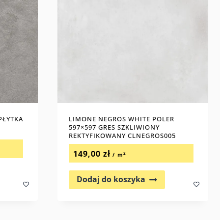
PŁYTKA
LIMONE NEGROS WHITE POLER
597×597 GRES SZKLIWIONY
REKTYFIKOWANY CLNEGROS005
149,00
zł
2
/ m
Dodaj do koszyka