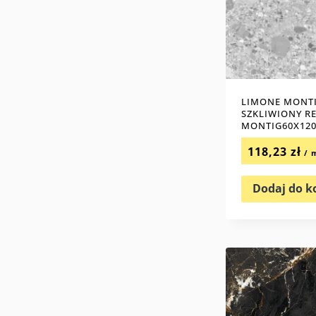
LIMONE MONTI
SZKLIWIONY R
MONTIG60X12
118,23
zł
/ 
Dodaj do k