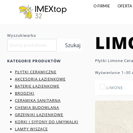
Przejdź
O FIRMIE
OFERTA
do
treści
LIM
Wyszukiwarka
Szukaj
Płytki Limone Cera
KATEGORIE PRODUKTÓW
PŁYTKI CERAMICZNE
Wyświetlanie 1–30 
AKCESORIA ŁAZIENKOWE
BATERIE ŁAZIENKOWE
LIMONE
BRODZIKI
CERAMIKA SANITARNA
CHEMIA BUDOWLANA
GRZEJNIKI ŁAZIENKOWE
KORKI I SYFONY DO UMYWALKI
LAMPY WISZĄCE