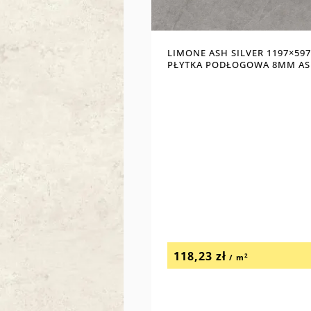
LIMONE ASH SILVER 1197×597
PŁYTKA PODŁOGOWA 8MM AS
118,23
zł
2
/ m