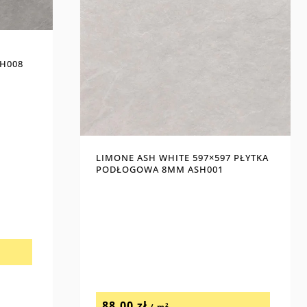
H008
LIMONE ASH WHITE 597×597 PŁYTKA
PODŁOGOWA 8MM ASH001
88,00
zł
2
/ m