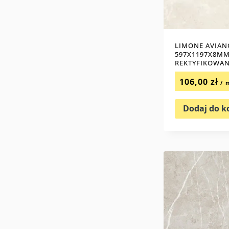
LIMONE AVIAN
597X1197X8MM
REKTYFIKOWAN
106,00
zł
/ 
Dodaj do k