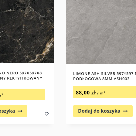
NO NERO 597X597X8
LIMONE ASH SILVER 597×597 
ONY REKTYFIKOWANY
PODŁOGOWA 8MM ASH003
88,00
zł
2
/ m
2
m
oszyka
Dodaj do koszyka