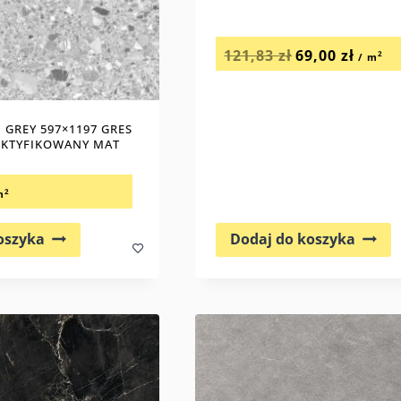
Pierwotna
Aktualn
121,83
zł
69,00
zł
cena
cena
2
/ m
wynosiła:
wynosi:
121,83 zł.
69,00 zł.
 GREY 597×1197 GRES
EKTYFIKOWANY MAT
0
2
m
Dodaj do koszyka
oszyka