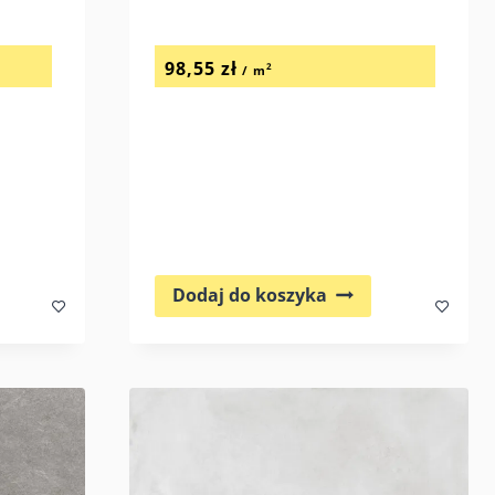
a
98,55
zł
2
/ m
Dodaj do koszyka