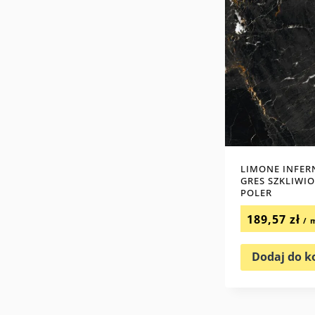
LIMONE INFER
GRES SZKLIWI
POLER
189,57
zł
/ 
Dodaj do k