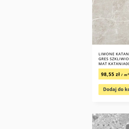
LIMONE KATAN
GRES SZKLIWI
MAT KATANIA0
98,55
zł
/ m
Dodaj do k