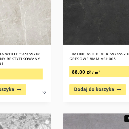
IA WHITE 597X597X8
LIMONE ASH BLACK 597×597 
ONY REKTYFIKOWANY
GRESOWE 8MM ASH005
01
88,00
zł
2
/ m
2
oszyka
Dodaj do koszyka