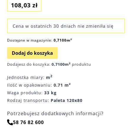
108,03
zł
Cena w ostatnich 30 dniach nie zmieniła się
Dostępne w magazynie:
0,7100m²
ilość
Alternative:
Dodaj do koszyka
LIMONE
Dodajesz do koszyka:
0,7100m²
produktu
ASH
Beige
2
Jednostka miary:
m
597x597x20mm
Ilość w opakowaniu:
0.71 m²
gres
Waga produktu:
33 kg
szkliwiony
rektyfikowany
Rodzaj transportu:
Paleta 120x80
mat
Potrzebujesz dodatkowych informacji?
ASH9989
58 76 82 600