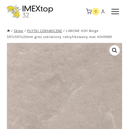
Przejdź
do
0
treści
/
Sklep
/
PŁYTKI CERAMICZNE
/
LIMONE ASH Beige
597x597x20mm gres szkliwiony rektyfikowany mat ASH9989