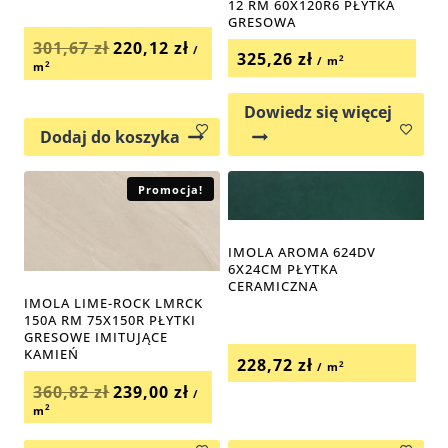
12 RM 60X120R6 PŁYTKA
GRESOWA
Pierwotna
Aktualna
301,67
zł
220,12
zł
cena
cena
/
325,26
zł
2
/ m
wynosiła:
wynosi:
2
m
301,67 zł.
220,12 zł.
Dowiedz się więcej
Dodaj do koszyka
Promocja!
IMOLA AROMA 624DV
6X24CM PŁYTKA
CERAMICZNA
IMOLA LIME-ROCK LMRCK
150A RM 75X150R PŁYTKI
GRESOWE IMITUJĄCE
KAMIEŃ
228,72
zł
2
/ m
Pierwotna
Aktualna
360,82
zł
239,00
zł
cena
cena
/
wynosiła:
wynosi:
2
m
360,82 zł.
239,00 zł.